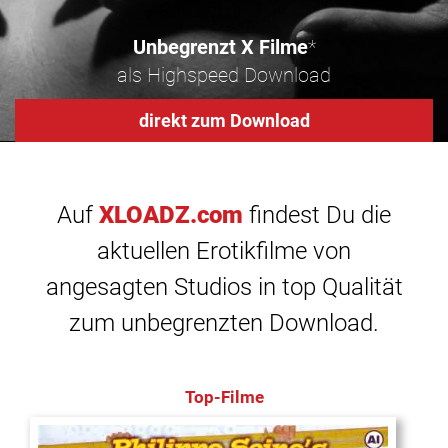
Unbegrenzt X Filme
*
als Highspeed Download
direkt zum Download
Auf
XLOADZ.com
findest Du die
aktuellen Erotikfilme von
angesagten Studios in top Qualität
zum unbegrenzten Download.
Top-Filme