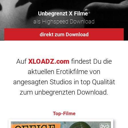
Unbegrenzt X Filme
*
als Highspeed Download
direkt zum Download
Auf
XLOADZ.com
findest Du die
aktuellen Erotikfilme von
angesagten Studios in top Qualität
zum unbegrenzten Download.
Top-Filme