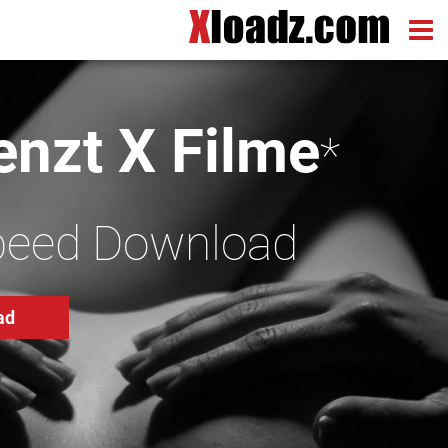
nzt X Filme
*
peed Download
ad