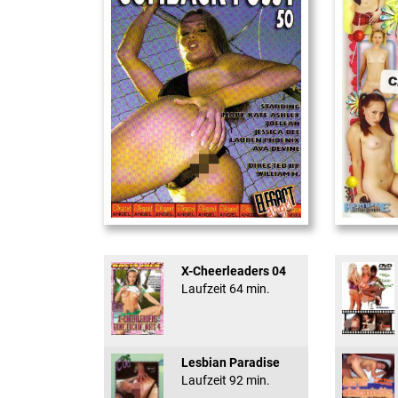
Cum Back Pussy #60
18 And Conf
X-Cheerleaders 04
Laufzeit 64 min.
Lesbian Paradise
Laufzeit 92 min.