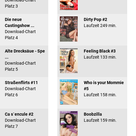
Download-Chart
Platz 3
Die neue
Dirty Pop #2
Castingshow ...
Laufzeit 249 min.
Download-Chart
Platz 4
Alte Drecksäue - Spe
Feeling Black #3
...
Laufzeit 133 min.
Download-Chart
Platz 5
Straßenflirts #11
Who is your Mommie
Download-Chart
#5
Platz 6
Laufzeit 158 min.
Ca s`encule #2
Boobzilla
Download-Chart
Laufzeit 159 min.
Platz 7