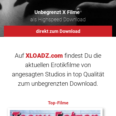
Unbegrenzt X Filme
*
als Highspeed Download
direkt zum Download
Auf
XLOADZ.com
findest Du die
aktuellen Erotikfilme von
angesagten Studios in top Qualität
zum unbegrenzten Download.
Top-Filme