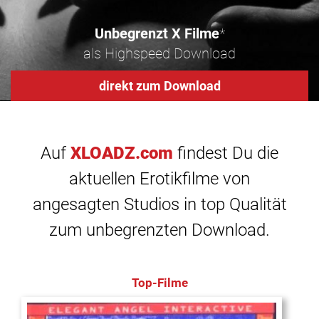
Unbegrenzt X Filme
*
als Highspeed Download
direkt zum Download
Auf
XLOADZ.com
findest Du die
aktuellen Erotikfilme von
angesagten Studios in top Qualität
zum unbegrenzten Download.
Top-Filme