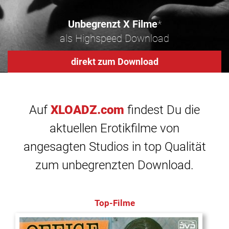
Unbegrenzt X Filme
*
als Highspeed Download
direkt zum Download
Auf
XLOADZ.com
findest Du die
aktuellen Erotikfilme von
angesagten Studios in top Qualität
zum unbegrenzten Download.
Top-Filme