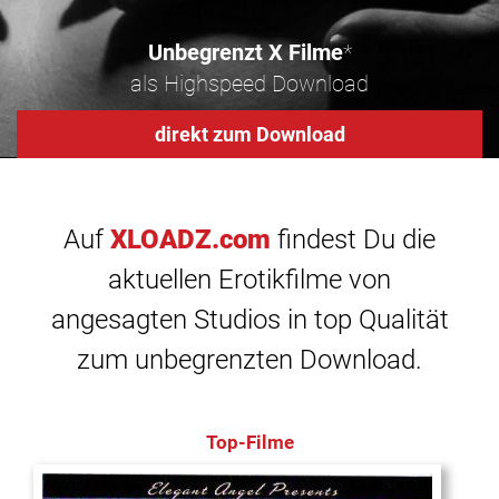
Unbegrenzt X Filme
*
als Highspeed Download
direkt zum Download
Auf
XLOADZ.com
findest Du die
aktuellen Erotikfilme von
angesagten Studios in top Qualität
zum unbegrenzten Download.
Top-Filme