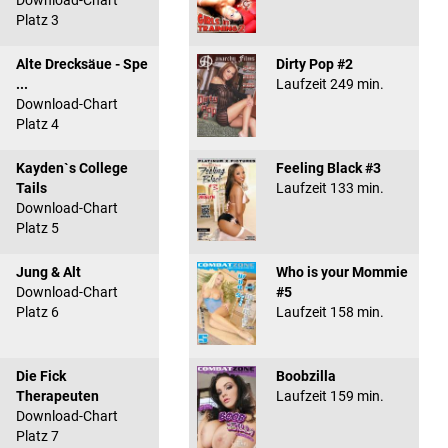
Download-Chart
Platz 3
Alte Drecksäue - Spe
Dirty Pop #2
...
Laufzeit 249 min.
Download-Chart
Platz 4
Kayden`s College
Feeling Black #3
Tails
Laufzeit 133 min.
Download-Chart
Platz 5
Jung & Alt
Who is your Mommie
Download-Chart
#5
Platz 6
Laufzeit 158 min.
Die Fick
Boobzilla
Therapeuten
Laufzeit 159 min.
Download-Chart
Platz 7