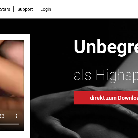
Stars
Support
Login
Unbegre
als Highs
direkt zum Downlo