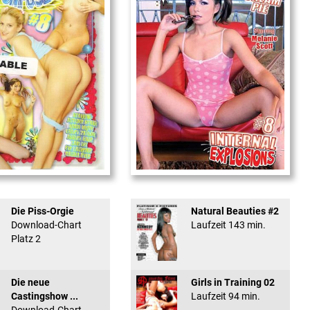
used #8 - ...
Internal Explosionen
Die Piss-Orgie
Natural Beauties #2
Download-Chart
Laufzeit 143 min.
Platz 2
Die neue
Girls in Training 02
Castingshow ...
Laufzeit 94 min.