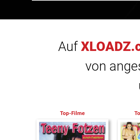
Auf
XLOADZ.
von anges
Top-Filme
T