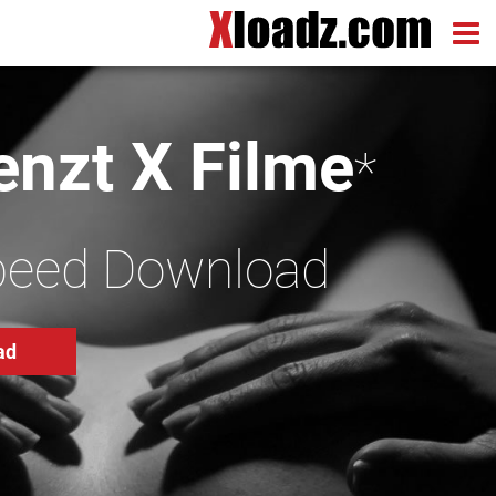
nzt X Filme
*
peed Download
ad