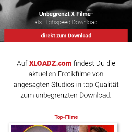
Unbegrenzt X Filme
*
als Highspeed Download
direkt zum Download
Auf
XLOADZ.com
findest Du die
aktuellen Erotikfilme von
angesagten Studios in top Qualität
zum unbegrenzten Download.
Top-Filme